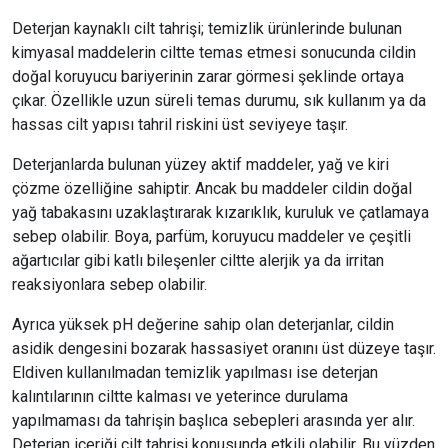
Deterjan kaynaklı cilt tahrişi; temizlik ürünlerinde bulunan
kimyasal maddelerin ciltte temas etmesi sonucunda cildin
doğal koruyucu bariyerinin zarar görmesi şeklinde ortaya
çıkar. Özellikle uzun süreli temas durumu, sık kullanım ya da
hassas cilt yapısı tahril riskini üst seviyeye taşır.
Deterjanlarda bulunan yüzey aktif maddeler, yağ ve kiri
çözme özelliğine sahiptir. Ancak bu maddeler cildin doğal
yağ tabakasını uzaklaştırarak kızarıklık, kuruluk ve çatlamaya
sebep olabilir. Boya, parfüm, koruyucu maddeler ve çeşitli
ağartıcılar gibi katlı bileşenler ciltte alerjik ya da irritan
reaksiyonlara sebep olabilir.
Ayrıca yüksek pH değerine sahip olan deterjanlar, cildin
asidik dengesini bozarak hassasiyet oranını üst düzeye taşır.
Eldiven kullanılmadan temizlik yapılması ise deterjan
kalıntılarının ciltte kalması ve yeterince durulama
yapılmaması da tahrişin başlıca sebepleri arasında yer alır.
Deterjan içeriği cilt tahrişi konusunda etkili olabilir. Bu yüzden