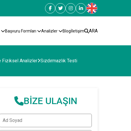
ARA
z
Başvuru Formları
Analizler
Blog
İletişim
 Fiziksel Analizler
Sızdırmazlık Testi
BİZE ULAŞIN