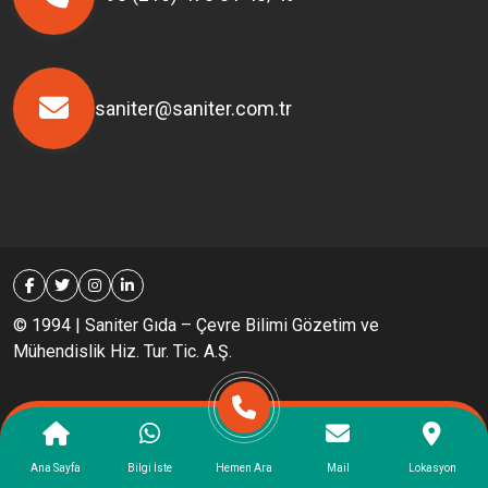
saniter@saniter.com.tr
© 1994 | Saniter Gıda – Çevre Bilimi Gözetim ve
Mühendislik Hiz. Tur. Tic. A.Ş.
Ana Sayfa
Bilgi İste
Hemen Ara
Mail
Lokasyon