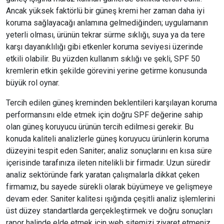
Ancak yüksek faktörlü bir güneş kremi her zaman daha iyi
koruma sağlayacağı anlamına gelmediğinden; uygulamanın
yeterli olması, ürünün tekrar sürme sıklığı, suya ya da tere
karşı dayanıklılığı gibi etkenler koruma seviyesi üzerinde
etkili olabilir. Bu yüzden kullanım sıklığı ve şekli, SPF 50
kremlerin etkin şekilde görevini yerine getirme konusunda
büyük rol oynar.
Tercih edilen güneş kreminden beklentileri karşılayan koruma
performansını elde etmek için doğru SPF değerine sahip
olan güneş koruyucu ürünün tercih edilmesi gerekir. Bu
konuda kaliteli analizlerle güneş koruyucu ürünlerin koruma
düzeyini tespit eden Saniter; analiz sonuçlarını en kısa süre
içerisinde tarafınıza ileten nitelikli bir firmadır. Uzun süredir
analiz sektöründe fark yaratan çalışmalarla dikkat çeken
firmamız, bu sayede sürekli olarak büyümeye ve gelişmeye
devam eder. Saniter kalitesi ışığında çeşitli analiz işlemlerini
üst düzey standartlarda gerçekleştirmek ve doğru sonuçları
rapor halinde elde etmek için web sitemizi ziyaret etmeniz