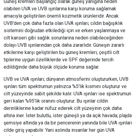
Güneş kremleri başlangıç olarak güneş yanığına neden
olabilen UVA ve UVB ışınlarına karşı koruma sağlamak
amacıyla geliştirilen önemli kozmetik ürünleridir. Ancak
UVB'den çok daha fazla olan UVA ışınları; cildin bağışıklık
sistemini doğrudan etkilediği için ve erken yaşlanmaya ve
cilt kanseri gibi sağlık sorunlarına neden olabileceğinden
dolayı UVB ışınlarından çok daha zararlıdır. Güneşin zararlı
etkilerine karşı geliştirilen bu güneş kremleri, çeşitli cilt
tiplerine uygun özelliklerde ve SPF değerinde tercih
edildiğinde daha büyük ölçüde koruma sağlar.
UVB ve UVA ışınları; dünyanın atmosferini oluştururken, UVB
ışınları tüm spektrumun yalnızca %5'lik kısmını oluşturur ve
cilt yüzeyinde sabit şekilde kalır. UVA ışınları ise spektrumun
geri kalan %95'lik oranını oluşturur. Bu ışınlar cildin
derinliklerine kadar nüfuz ederek cilt yüzeyinin çok daha
altına iner. İster bulutlu, ister güneşli ya da açık havada; plajda
şemsiye altında ya da bir pencerenin yanında bile UVA ışınları
cilde giriş yapabilir. Yani aslında insanlar her gün UVA