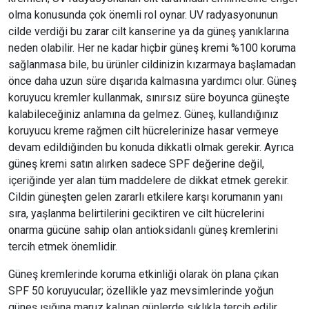
olma konusunda çok önemli rol oynar. UV radyasyonunun
cilde verdiği bu zarar cilt kanserine ya da güneş yanıklarına
neden olabilir. Her ne kadar hiçbir güneş kremi %100 koruma
sağlanmasa bile, bu ürünler cildinizin kızarmaya başlamadan
önce daha uzun süre dışarıda kalmasına yardımcı olur. Güneş
koruyucu kremler kullanmak, sınırsız süre boyunca güneşte
kalabileceğiniz anlamına da gelmez. Güneş, kullandığınız
koruyucu kreme rağmen cilt hücrelerinize hasar vermeye
devam edildiğinden bu konuda dikkatli olmak gerekir. Ayrıca
güneş kremi satın alırken sadece SPF değerine değil,
içeriğinde yer alan tüm maddelere de dikkat etmek gerekir.
Cildin güneşten gelen zararlı etkilere karşı korumanın yanı
sıra, yaşlanma belirtilerini geciktiren ve cilt hücrelerini
onarma gücüne sahip olan antioksidanlı güneş kremlerini
tercih etmek önemlidir.
Güneş kremlerinde koruma etkinliği olarak ön plana çıkan
SPF 50 koruyucular; özellikle yaz mevsimlerinde yoğun
güneş ışığına maruz kalınan günlerde sıklıkla tercih edilir.