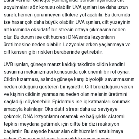
soyulmaları söz konusu olabilir. UVA ışınları ise daha uzun
süreli, hemen görünmeyen etkilere yol açabilir. Bu durumda
ise hasar çok daha büyük olabilir. UVA ışınları, cilt yüzeyinin
alt kısmında oksidatif bir stresin ortaya çıkmasına neden
olur. Bu durum ise cilt hücresi DNA'sında lezyonların
üretilmesine neden olabilir. Lezyonlar erken yaşlanmaya ve
cilt kanseri gibi riskleri beraberinde getirebilir.
UVB ışınları, güneşe maruz kaldığı takdirde cildin kendini
savunma mekanizması konusunda çok önemli bir rol oynar.
Cildin kızarması, aslında güneşe karşı biyolojik savunmasının
neden olduğunu gösteren bir işarettir. Cilt bronzluğunu veren
ve kişinin cildinin yanmasına neden olan melanin üretimini
sağladığı söylenebilir. Epidermis ise iç katmanları korumak
amacıyla kalınlaşır. Oksidatif stresi daha az seviyeye
çekmek, DNA lezyonlarını onarmak ve bağışıklık sistemi
tepkisi meydana getirmek için ciltte bir dizi reaksiyon
başlatılır. Bu sayede hasar alan cilt hücreleri azaltılmaya
çalışır. Güneş yanıklarına karşı cildi koruyan güneş