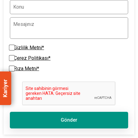
Gizlilik Metni*
Çerez Politikası*
Rıza Metni*
Kariyer
Gönder