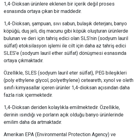
1,4-Dioksan ürünlere eklenen bir içerik değil proses
esnasında ortaya çıkan bir maddedir.
1,4-Dioksan, şampuan, sıvı sabun, bulaşık deterjanı, banyo
köpüğü, duş jeli, diş macunu gibi köpük oluşturan ürünlerde
bulunan ve deri için tahriş edici olan SLS’nin (sodyum lauril
sülfat) etoksilasyon işlemi ile cilt için daha az tahriş edici
SLES’e (sodyum lauril ether sülfat) dönüşmesi esnasında
ortaya çıkmaktadır.
Özellikle, SLES (sodyum lauril eter sülfat), PEG bileşikleri
(poly ethylene glycol, polyethylene) ceteareth, xynol ve oleth
sınıfı kimyasallar içeren ürünler 1,4-dioksan açısından daha
fazla risk içermektedir.
1,4-Dioksan deriden kolaylıkla emilmektedir. Özellikle,
derinin ısındığı ve porların açık olduğu banyo ürünlerinde
emilim daha da artmaktadır.
Amerikan EPA (Environmental Protection Agency) ve