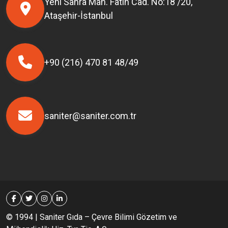
Yeni Sahra Mah. Fatih Cad. No:18 /20,
Ataşehir-İstanbul
+90 (216) 470 81 48/49
saniter@saniter.com.tr
© 1994 | Saniter Gıda – Çevre Bilimi Gözetim ve