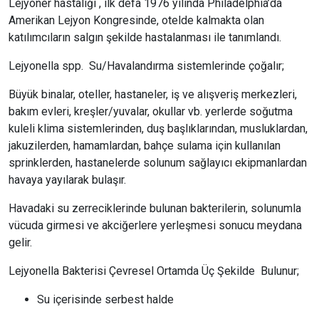
Lejyoner hastalığı , ilk defa 1976 yılında Philadelphia’da
Amerikan Lejyon Kongresinde, otelde kalmakta olan
katılımcıların salgın şekilde hastalanması ile tanımlandı.
Lejyonella spp. Su/Havalandırma sistemlerinde çoğalır;
Büyük binalar, oteller, hastaneler, iş ve alışveriş merkezleri,
bakım evleri, kreşler/yuvalar, okullar vb. yerlerde soğutma
kuleli klima sistemlerinden, duş başlıklarından, musluklardan,
jakuzilerden, hamamlardan, bahçe sulama için kullanılan
sprinklerden, hastanelerde solunum sağlayıcı ekipmanlardan
havaya yayılarak bulaşır.
Havadaki su zerreciklerinde bulunan bakterilerin, solunumla
vücuda girmesi ve akciğerlere yerleşmesi sonucu meydana
gelir.
Lejyonella Bakterisi Çevresel Ortamda Üç Şekilde Bulunur;
Su içerisinde serbest halde