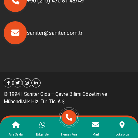
+90 (216) 470 81 48/49
saniter@saniter.com.tr
© 1994 | Saniter Gıda – Çevre Bilimi Gözetim ve
Mühendislik Hiz. Tur. Tic. A.Ş.
Ana Sayfa
Bilgi İste
Hemen Ara
Mail
Lokasyon