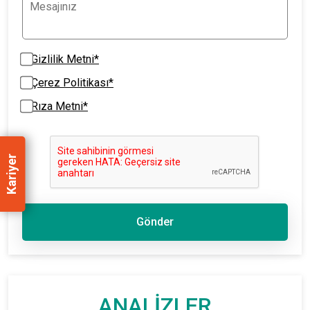
Gizlilik Metni*
Çerez Politikası*
Rıza Metni*
Kariyer
Gönder
ANALİZLER